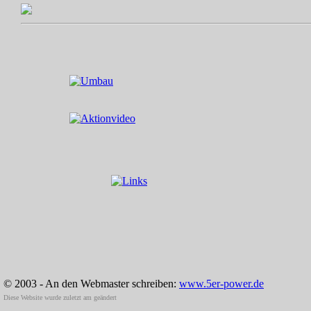
© 2003 - An den Webmaster schreiben:
www.5er-power.de
Diese Website wurde zuletzt am
geändert