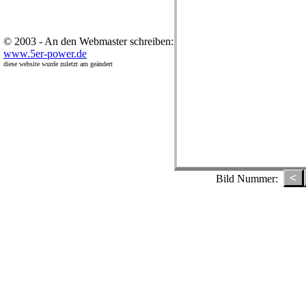
© 2003 - An den Webmaster schreiben:
www.5er-power.de
diese website wurde zuletzt am
geändert
<
Bild Nummer: